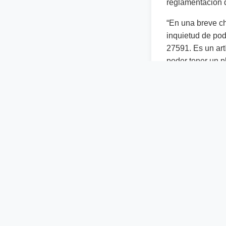
reglamentación d
“En una breve c
inquietud de pod
27591. Es un art
poder tener un 
mercado eléctric
Cammesa”, sostu
De igual manera,
que no tienen de
Cisneros dijo “
intervención en 
deuda o que pued
al día, que no s
son aquellas em
Por último, el t
está interioriza