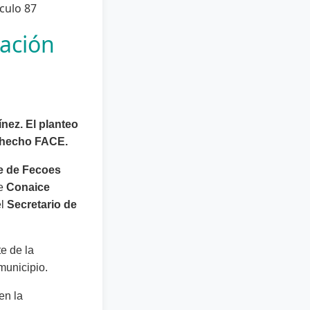
pación
nez. El planteo
a hecho FACE.
e de Fecoes
de
Conaice
el
Secretario de
te de la
municipio.
en la