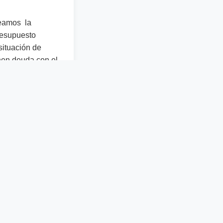
teamos la
presupuesto
situación de
nen deuda con el
amente a
as cooperativas
sentido,
ipo de
s que tengan
s con la energía
 las que más,
n funcionario que