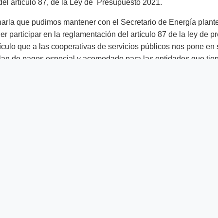
el artículo 87, de la Ley de Presupuesto 2021.
harla que pudimos mantener con el Secretario de Energía plan
er participar en la reglamentación del artículo 87 de la ley de 
ículo que a las cooperativas de servicios públicos nos pone en 
plan de pagos especial y acomodado para las entidades que tie
o, ya sea que le compran a las empresas provinciales o direct
vo el representante de Conaice.
 desde el sector piden que los beneficios también alcancen a l
udas y mantuvieron sus cuentas con la energía al día. En este 
concretamente le pedimos que nos convoquen para tener algún t
lo que después será la norma que va a regir en las cooperativa
an acceder a un crédito en función de haber tenido sus cuenta
on pocas. Creo que las que menos deben son las cooperativas y
presas no cooperativas”.
itular de Fecoes destacó el compromiso de Darío Martínez, "es u
do en el tema y con ganas de darle una solución".