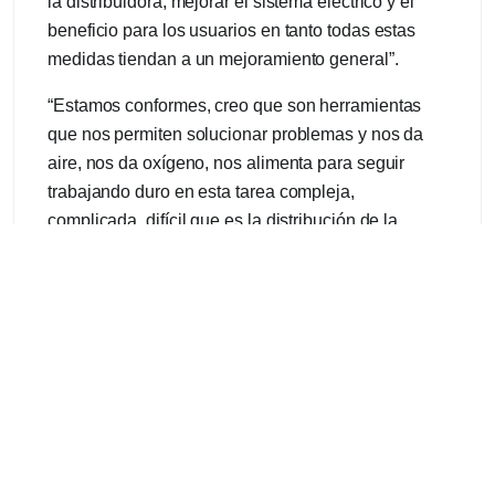
la distribuidora, mejorar el sistema eléctrico y el
beneficio para los usuarios en tanto todas estas
medidas tiendan a un mejoramiento general”.
“Estamos conformes, creo que son herramientas
que nos permiten solucionar problemas y nos da
aire, nos da oxígeno, nos alimenta para seguir
trabajando duro en esta tarea compleja,
complicada, difícil que es la distribución de la
energía eléctrica en nuestras ciudades”.
Guillermo Farabello, Presidente de la
Cooperativa Eléctrica de Gualeguaychú.
“El acto de ayer fue muy importante, especialmente
para nuestra cooperativa, que va a poder a futuro
poder planificar sus obras y todo lo concerniente a