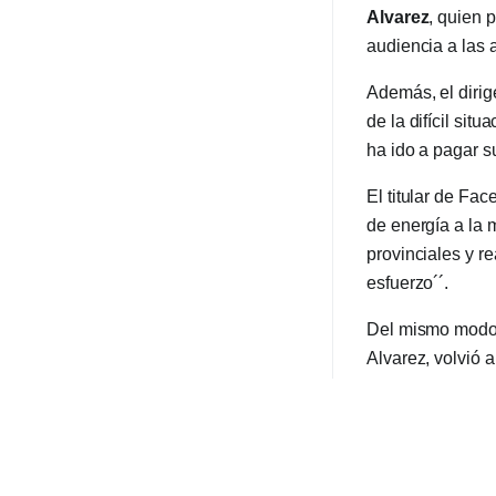
Alvarez
, quien 
audiencia a las 
Además, el dirig
de la difícil sit
ha ido a pagar su
El titular de Fa
de energía a la 
provinciales y 
esfuerzo´´.
Del mismo modo, 
Alvarez, volvió 
pago de las fact
eléctrico.
El dirigente hizo
disminución en el