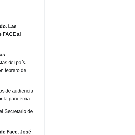
ado. Las
de FACE al
las
tas del país.
n febrero de
dos de audiencia
or la pandemia.
l Secretario de
 de Face, José