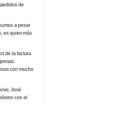
s pedidos de
nsumos a pesar
os, es quien más
s de la factura
mpresas
misos con mucho
vivo, José
lieron con el
o el servicio
o lo fue la
vo y obligatorio.