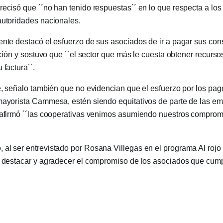
precisó que ´´no han tenido respuestas´´ en lo que respecta a lo
autoridades nacionales.
ente destacó el esfuerzo de sus asociados de ir a pagar sus co
uación y sostuvo que ´´el sector que más le cuesta obtener recurs
 factura´´.
ce, señalo también que no evidencian que el esfuerzo por los pago
mayorista Cammesa, estén siendo equitativos de parte de las e
reafirmó ´´las cooperativas venimos asumiendo nuestros compro
al ser entrevistado por Rosana Villegas en el programa Al rojo 
a destacar y agradecer el compromiso de los asociados que cump
uras de electricidad, lo que permitió que pudieran seguir brindand
 un repaso de las dificultades que trajo consigo la pandemia, com
 porcentaje de cobro al decretarse el aislamiento social preventi