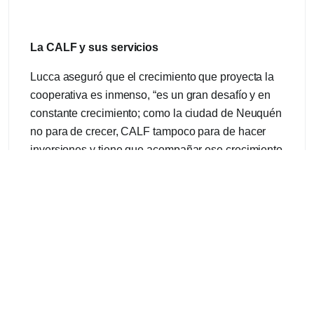
La CALF y sus servicios
Lucca aseguró que el crecimiento que proyecta la
cooperativa es inmenso, “es un gran desafío y en
constante crecimiento; como la ciudad de Neuquén
no para de crecer, CALF tampoco para de hacer
inversiones y tiene que acompañar ese crecimiento
en forma constante, no solamente con inversiones,
sino que hay que actualizarse e ir mejorando”.
La cooperativa ofrece múltiples servicios, energía
eléctrica, servicio de sepelio gratuito a los usuarios
y usuarias que cuenta con 40 empleados; el SAC
Servicio Asistencial Comunitario que brinda
vacunación gratuita, enfermería, entre otros.
Además, cuenta con un Instituto que capacita