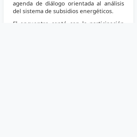
agenda de diálogo orientada al análisis
del sistema de subsidios energéticos.
El encuentro contó con la participación
del
presidente de FACE, José Álvarez
, y
del
presidente de la Comisión de
Política Energética de la Federación,
José Luis Mangini
, junto a
representantes del sector cooperativo
eléctrico. Asimismo, se sumaron
representantes de 14 provincias
conectados de manera virtual, en
representación de más de 260
cooperativas eléctricas de todo el país.
Durante la reunión se intercambiaron
visiones sobre el funcionamiento actual
del esquema de segmentación de
subsidios y sobre las herramientas