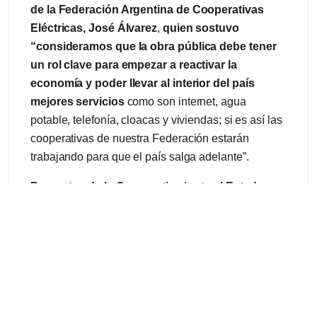
de la Federación Argentina de Cooperativas
Eléctricas, José Álvarez
,
quien sostuvo
“
consideramos que la obra pública debe tener
un rol clave para empezar a reactivar la
economía y poder llevar al interior del país
mejores servicios
como son internet, agua
potable, telefonía, cloacas y viviendas; si es así las
cooperativas de nuestra Federación estarán
trabajando para que el país salga adelante”.
Proyectos de la Cooperativa junto al Estado
Nacional
El dirigente de la cooperativa, hizo referencia
también a otros logros que ha alcanzado el
cooperativismo de Villa Lía, gracias al trabajo en
conjunto con el Estado.