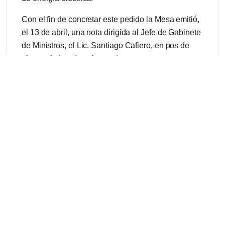
Con el fin de concretar este pedido la Mesa emitió,
el 13 de abril, una nota dirigida al Jefe de Gabinete
de Ministros, el Lic. Santiago Cafiero, en pos de
plantearle las situaciones de coyuntura que
atraviesan y poder lograr soluciones que conlleven
al normal funcionamiento de las empresas
cooperativas.
En primer término, requieren una audiencia, bajo la
modalidad que sea conveniente, para poder
expresar todas sus inquietudes.
En segundo término, solicitan que el Jefe de
Gabinete interceda ante Cammesa para que pueda
dar tratamiento a lo peticionado, especialmente en
lo que refiere a suspensión de pagos, aplicación de
intereses moratorios y/o punitorios por falta de pago