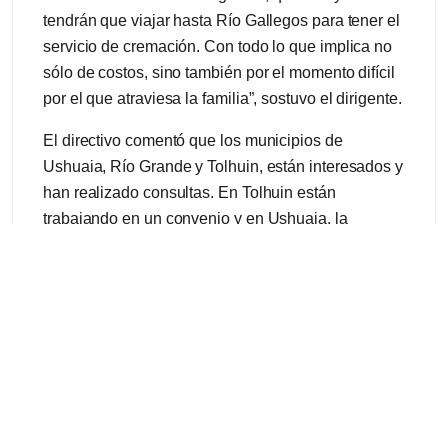
tendrán que viajar hasta Río Gallegos para tener el
servicio de cremación. Con todo lo que implica no
sólo de costos, sino también por el momento difícil
por el que atraviesa la familia”, sostuvo el dirigente.
El directivo comentó que los municipios de
Ushuaia, Río Grande y Tolhuin, están interesados y
han realizado consultas. En Tolhuin están
trabajando en un convenio y en Ushuaia, la
empresa Ángel Oviedo ya solicitó turnos y la
municipalidad expresó su interés en utilizar el
servicio para el saneamiento del cementerio de
capital fueguina.
El pasado martes, el intendente de Rio Grande,
Martín Perez, junto con concejales de distintos
bloques visitó las instalaciones del crematorio. Allí,
Perez agradeció los trabajos de la Cooperativa que