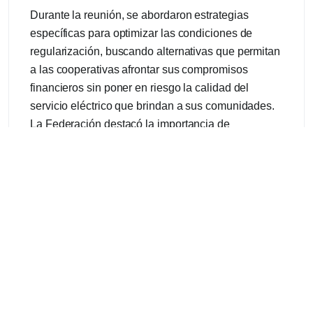
Durante la reunión, se abordaron estrategias
específicas para optimizar las condiciones de
regularización, buscando alternativas que permitan
a las cooperativas afrontar sus compromisos
financieros sin poner en riesgo la calidad del
servicio eléctrico que brindan a sus comunidades.
La Federación destacó la importancia de
implementar soluciones que consideren las
particularidades de cada entidad, promoviendo un
enfoque solidario y adaptado a la realidad de cada
región.
FACE reafirmó su rol como actor fundamental en la
defensa del cooperativismo, subrayando que estas
gestiones no solo responden a una necesidad
financiera, sino que también representan un