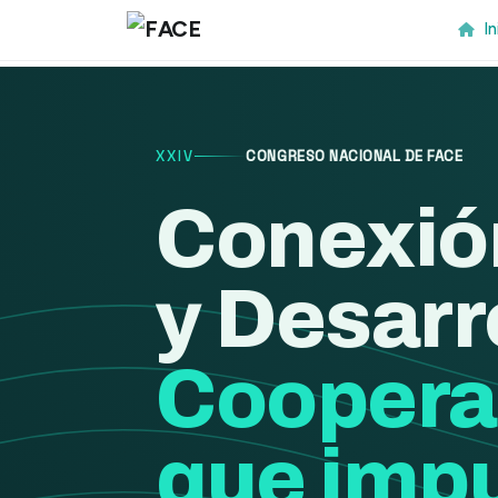
In
XXIV
CONGRESO NACIONAL DE FACE
Conexió
y Desarr
Coopera
que impu