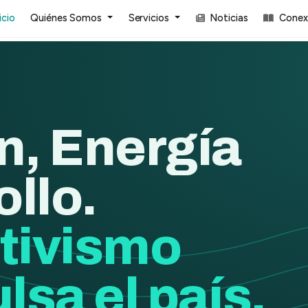
icio
Quiénes Somos
Servicios
Noticias
Conexi
n, Energía
ollo.
tivismo
lsa el país.