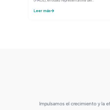
(FACE), entidad representativa del
cooperativismo eléctrico y de servic…
Leer más
Impulsamos el crecimiento y la ef