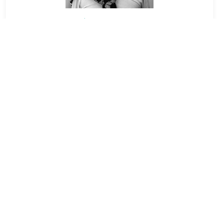
Miguel Sansone
Vocal Titular
Coop. Eléctrica de Monte Ltda., Buenos Aires
Cooperativa de Servicios Públicos de
Clorinda
Vocal Titular