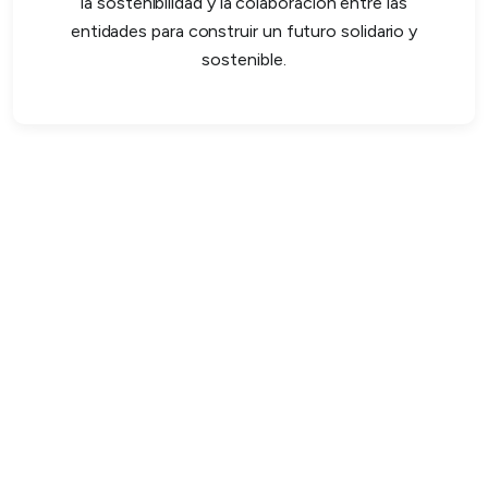
la sostenibilidad y la colaboración entre las
entidades para construir un futuro solidario y
sostenible.
Valores
Cooperación, solidaridad, transparencia,
compromiso social y trabajo colectivo como ejes
fundamentales para el desarrollo de nuestras
cooperativas asociadas.