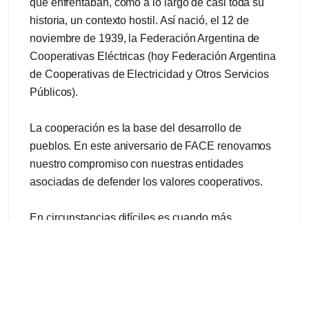
que enfrentaban, como a lo largo de casi toda su
historia, un contexto hostil. Así nació, el 12 de
noviembre de 1939, la Federación Argentina de
Cooperativas Eléctricas (hoy Federación Argentina
de Cooperativas de Electricidad y Otros Servicios
Públicos).
La cooperación es la base del desarrollo de
pueblos. En este aniversario de FACE renovamos
nuestro compromiso con nuestras entidades
asociadas de defender los valores cooperativos.
En circunstancias difíciles es cuando más
afianzamos nuestra tarea de enlazar nuestros
intereses y generar redes para contener y asistir a
las cooperativas de servicios acuciadas por las
urgencias que la crisis del país impone.