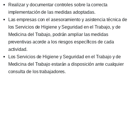
Realizar y documentar controles sobre la correcta
implementación de las medidas adoptadas.
Las empresas con el asesoramiento y asistencia técnica de
los Servicios de Higiene y Seguridad en el Trabajo, y de
Medicina del Trabajo, podrán ampliar las medidas
preventivas acorde a los riesgos específicos de cada
actividad.
Los Servicios de Higiene y Seguridad en el Trabajo y de
Medicina del Trabajo estarán a disposición ante cualquier
consulta de los trabajadores.
LIMPIEZA Y DESINFECCIÓN DE ESPACIOS Y
AMBIENTES DE TRABAJO
Lo que se conoce del virus es que presenta una estructura
lipídica (la cubierta que lo envuelve) lo cual lo hace muy soluble
a soluciones jabonosas, de allí la importancia del lavado de
manos (con agua y jabón) como medida de protección individua