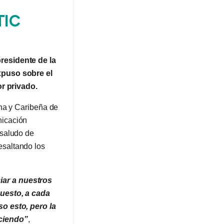
TIC
residente de la
xpuso sobre el
or privado.
ana y Caribeña de
nicación
 saludo de
esaltando los
iar a nuestros
puesto, a cada
so esto, pero la
ciendo”
,