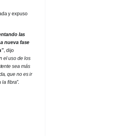
nada y expuso
entando las
na nueva fase
a”
, dijo
 el uso de los
stente sea más
da, que no es ir
 la fibra”
.