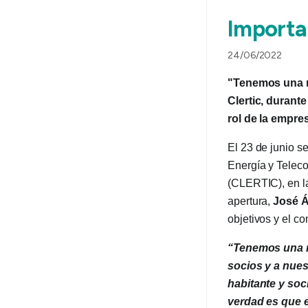
Importa
24/06/2022
"Tenemos una mi
Clertic, durant
rol de la empres
El 23 de junio s
Energía y Telec
(CLERTIC), en la
apertura,
José Á
objetivos y el c
“Tenemos una m
socios y a nues
habitante y soc
verdad es que 