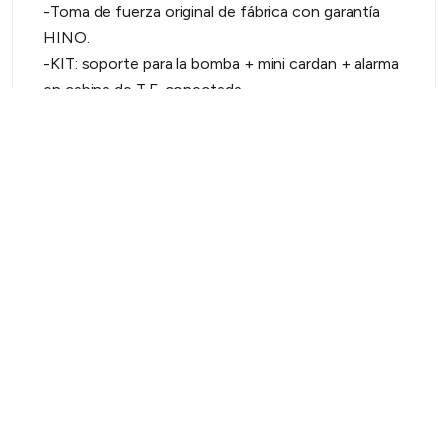
-Toma de fuerza original de fábrica con garantía
HINO.
-KIT: soporte para la bomba + mini cardan + alarma
en cabina de T.F. conectada.
-Origen de la unidad: Japón
-Garantía: 3 años o 100.000kilómetros.
-Ideal para hidroelevador desde 10 hasta 15
metros.
Más información:
lucas@face.coop
Volver a todas las noticias