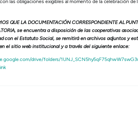
a con las obligaciones exigibles al momento de la celebración de 
OS QUE LA DOCUMENTACIÓN CORRESPONDIENTE AL PUNTO
IA, se encuentra a disposición de las cooperativas asociad
 con el Estatuto Social, se remitirá en archivos adjuntos y es
en el sitio web institucional y a través del siguiente enlace:
rive.google.com/drive/folders/1UNJ_SCN5hy5qF75qhwW7swG
link
Volver a todas las noticias