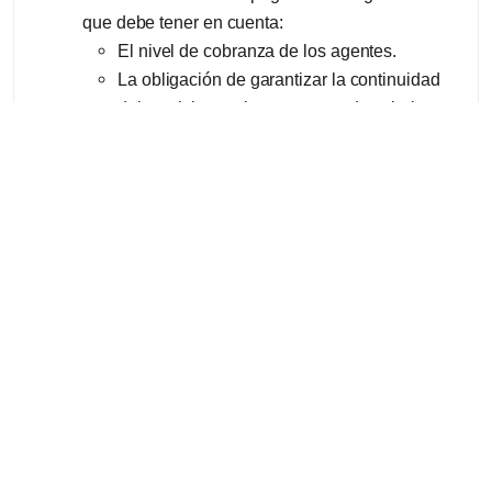
que debe tener en cuenta:
El nivel de cobranza de los agentes.
La obligación de garantizar la continuidad
del servicio que impone pago de salarios,
insumos esenciales, etc.
La obligación de no cortar el suministro a
aproximadamente el 40% de sus usuarios.
El plan de pagos (cuotas, intereses, plazo
de gracias, etc) que se imponga para el
pago de la mora generada por los
beneficiarios del DNU 311/2020.
Los gobiernos provinciales deberán generar
las herramientas regulatorias necesarias para
que igual trato den los DISTRIBUIDORES
PROVINCIALES a las COOPERATIVAS no