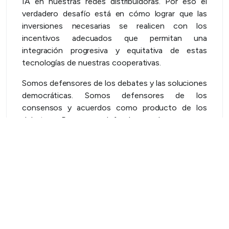
IA en nuestras redes distribuidoras. Por eso el
verdadero desafío está en cómo lograr que las
inversiones necesarias se realicen con los
incentivos adecuados que permitan una
integración progresiva y equitativa de estas
tecnologías de nuestras cooperativas.
Somos defensores de los debates y las soluciones
democráticas. Somos defensores de los
consensos y acuerdos como producto de los
debates. Por eso defendemos los cuerpos
deliberativos. Es un camino necesario para obtener
reglas y normas que sean duraderas y aplicables.
Y en ese sentido, hacemos un llamado respetuoso
pero firme a los gobiernos provinciales:
necesitamos que las políticas energéticas
provinciales estén alineadas con los lineamientos
nacionales, para que las cooperativas no queden
atrapadas en medio de regulaciones