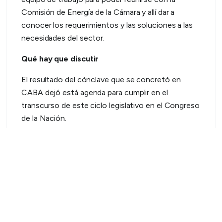
Comisión de Energía de la Cámara y allí dar a
conocer los requerimientos y las soluciones a las
necesidades del sector.
Qué hay que discutir
El resultado del cónclave que se concretó en
CABA dejó está agenda para cumplir en el
transcurso de este ciclo legislativo en el Congreso
de la Nación.
1- Se planteó la ley de financiamiento para pymes,
donde están contenidas todas las cooperativas
que ofrecen servicios de distribución eléctrica.
2- La necesidad de que el gobierno nacional
restituya la tarifa social y darle de ese modo, una
solución a los vecinos que no pueden pagar. “La