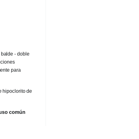
 balde - doble
cciones
mente para
 hipoclorito de
e uso común
mpiar