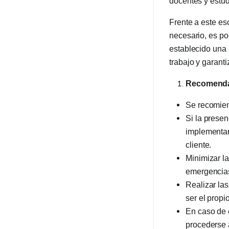
docentes y estud
Frente a este es
necesario, es po
establecido una 
trabajo y garanti
Recomenda
Se recomiend
Si la presen
implementar
cliente.
Minimizar la
emergencias,
Realizar las
ser el propi
En caso de 
procederse a