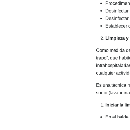
Procedimenta
Desinfectar 
Desinfectar
Establecer c
Limpieza y
Como medida de p
trapo”, que habi
intrahospitalari
cualquier activid
Es una técnica m
sodio (lavandina
Iniciar la
En el balde
Sumergir el 