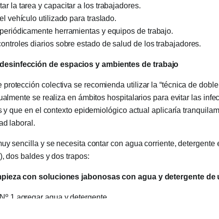
r la tarea y capacitar a los trabajadores.
el vehículo utilizado para traslado.
 periódicamente herramientas y equipos de trabajo.
ontroles diarios sobre estado de salud de los trabajadores.
 desinfección de espacios y ambientes de trabajo
rotección colectiva se recomienda utilizar la “técnica de doble
tualmente se realiza en ámbitos hospitalarios para evitar las infe
as y que en el contexto epidemiológico actual aplicaría tranquila
ad laboral.
uy sencilla y se necesita contar con agua corriente, detergente e
), dos baldes y dos trapos:
 limpieza con soluciones jabonosas con agua y detergente d
 Nº 1 agregar agua y detergente.
trapo Nº 1 en balde Nº 1, escurrir y friccionar las superficies a li