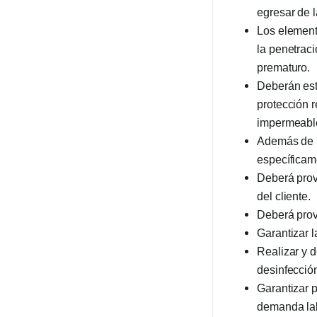
egresar de 
Los element
la penetraci
prematuro.
Deberán esta
protección r
impermeable
Además de l
específicame
Deberá prove
del cliente.
Deberá prove
Garantizar l
Realizar y d
desinfección
Garantizar p
demanda lab