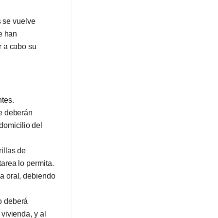
s se vuelve
e han
r a cabo su
ntes.
se deberán
domicilio del
illas de
tarea lo permita.
ma oral, debiendo
io deberá
vivienda, y al