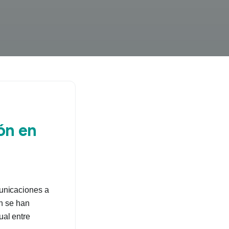
ón en
municaciones a
én se han
ual entre