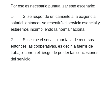
Por eso es necesario puntualizar este escenario:
1- Si se responde únicamente a la exigencia
salarial, entonces se resentirá el servicio esencial y
estaremos incumpliendo la norma nacional.
2- Si se cae el servicio por falta de recursos
entonces las cooperativas, es decir la fuente de
trabajo, corren el riesgo de perder las concesiones
del servicio.
3- Las cooperativas han cumplido con los
protocolos de bioseguridad de los empleados y
también los trabajadores mayores dentro de la
población en riesgo se quedaron en sus casas y el
resto del personal vio exigida su capacidad de
labor por cuidar a sus compañeras y compañeros
en aislamiento. Las cooperativas no dejaron de