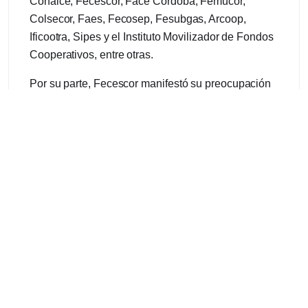
Conaice, Fecescor, Face Córdoba, Femucor,
Colsecor, Faes, Fecosep, Fesubgas, Arcoop,
Ificootra, Sipes y el Instituto Movilizador de Fondos
Cooperativos, entre otras.
Por su parte, Fecescor manifestó su preocupación
y afirmó que atentar contra la Coopi sería hacerlo
contra todas las cooperativas, mutuales,
federaciones y cooperativas de la economía social
y solidaria.
En consonancia con este apoyo y ante la situación
actual que atraviesa el país, por la pandemia por el
COVID-19, Luis A. Castillo presidente de Fecescor,
se dirigió mediante un comunicado a todos los
consejeros de las asociaciones cooperativas y
señalo ´´Hoy más que nunca, debemos trabajar
mancomunadamente basados en la solidaridad y