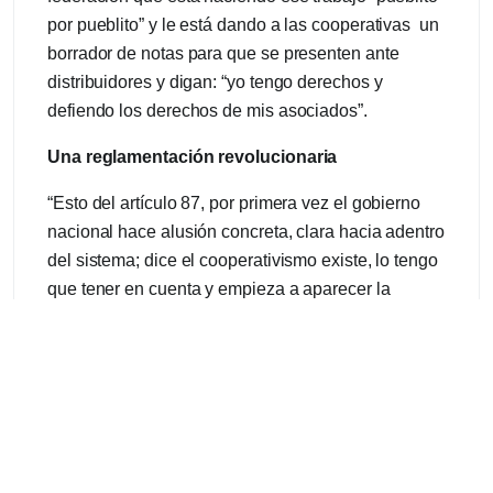
por pueblito” y le está dando a las cooperativas un
borrador de notas para que se presenten ante
distribuidores y digan: “yo tengo derechos y
defiendo los derechos de mis asociados”.
Una reglamentación revolucionaria
“Esto del artículo 87, por primera vez el gobierno
nacional hace alusión concreta, clara hacia adentro
del sistema; dice el cooperativismo existe, lo tengo
que tener en cuenta y empieza a aparecer la
palabra cooperativa primero en el artículo 87 y
después fundamentalmente en la reglamentación”,
explicó Zorzenon.
La normativa es importante para el sector
cooperativo, ya que incluye beneficios para las
cooperativas más pequeñas “aguas abajo” que no