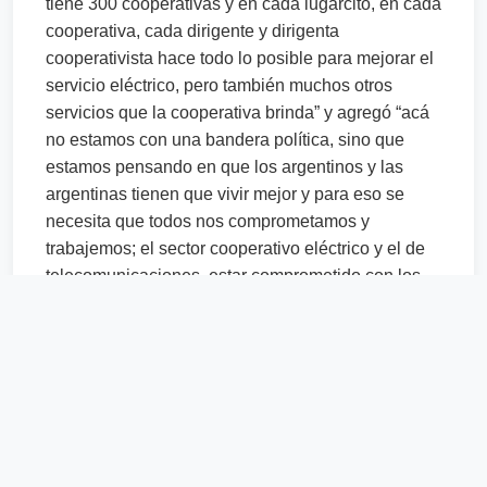
tiene 300 cooperativas y en cada lugarcito, en cada
cooperativa, cada dirigente y dirigenta
cooperativista hace todo lo posible para mejorar el
servicio eléctrico, pero también muchos otros
servicios que la cooperativa brinda” y agregó “acá
no estamos con una bandera política, sino que
estamos pensando en que los argentinos y las
argentinas tienen que vivir mejor y para eso se
necesita que todos nos comprometamos y
trabajemos; el sector cooperativo eléctrico y el de
telecomunicaciones, estar comprometido con los
argentinos en cada rincón del país”.
Reconocimiento al sector cooperativo
La mesa de apertura tuvo la presencia de
importantes invitados, que al tomar la palabra