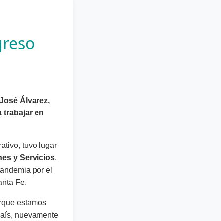
greso
 José Álvarez,
 trabajar en
tivo, tuvo lugar
es y Servicios
.
pandemia por el
anta Fe.
orque estamos
país, nuevamente