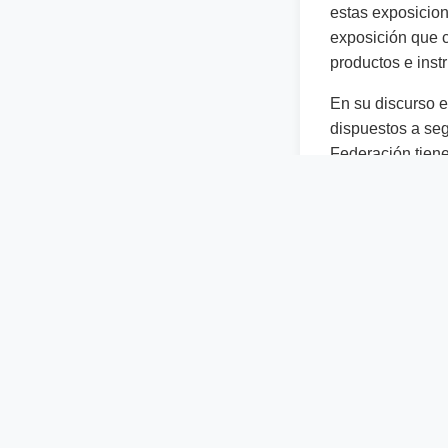
estas exposicion
exposición que 
productos e inst
En su discurso e
dispuestos a seg
Federación tiene
con las entidade
“Estoy convenc
fundamental y m
tenemos la gra
que agradezco t
a mí me enorgu
opinión”
, agreg
Así mismo, el p
cooperativistas,
pandemia tuviero