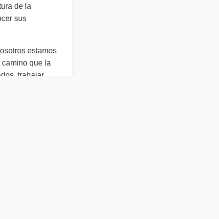
tura de la
ocer sus
“nosotros estamos
l camino que la
dos, trabajar
o es
 espero, que
roponemos, así
 la verdad que
ue den la
 aquellos
 debido a la