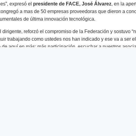
es”, expresó el
presidente de FACE, José Álvarez
, en la aper
congregó a mas de 50 empresas proveedoras que dieron a con
rumentales de última innovación tecnológica.
l dirigente, reforzó el compromiso de la Federación y sostuvo 
uir trabajando como ustedes nos han indicado y ese va a ser e
 de aquí en más; más participación, escuchar a nuestros asocia
s gubernamentales, trabajar con los empresarios”.
ido que tenemos que trabajar en equipo, trabajar en equip
ás en estos tiempos. Si trabajamos en equipo creería, eso
n posibilidad de que lleguemos siempre al lugar que nos p
ambién la presencia de nuestros síndicos, las mujeres que
llece mucho que nos estén acompañando, que se sumen, q
ó Álvarez.
residente de la Federación recordó a modo de homenaje a todos
 hombres y mujeres, a sus familiares, socios y cooperativas que
n pérdidas físicas.