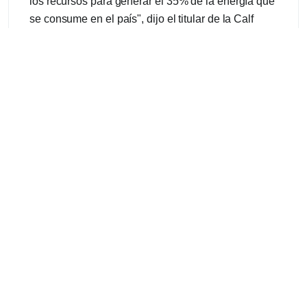
los recursos para generar el 35% de la energía que
se consume en el país", dijo el titular de la Calf
Darío Lucca y expresó que Neuquén debería tener
una tarifa diferencial fuera de la Tarifa Comahue,
que implica una reducción de entre el 15 y el 40%
en el costo de la energía para Neuquén y Río
Negro.