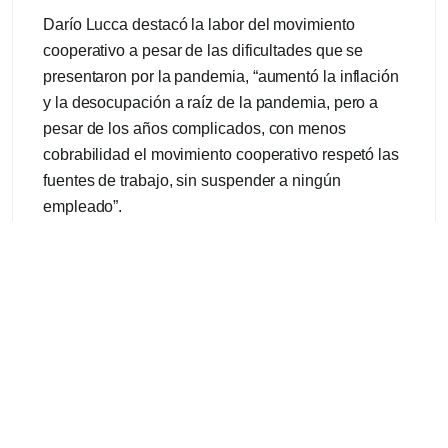
Darío Lucca destacó la labor del movimiento
cooperativo a pesar de las dificultades que se
presentaron por la pandemia, “aumentó la inflación
y la desocupación a raíz de la pandemia, pero a
pesar de los años complicados, con menos
cobrabilidad el movimiento cooperativo respetó las
fuentes de trabajo, sin suspender a ningún
empleado”.
Así mismo, el Secretario resaltó los logros de la
CALF, como la inversión en nuevas instalaciones y
su mantenimiento, la duplicación de la potencia y la
mejora en la calidad del servicio; que posicionan a
la cooperativa a la par de las empresas privadas.
Fuente: Cooperativa CALF