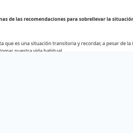
nas de las recomendaciones para sobrellevar la situació
ta que es una situación transitoria y recordar, a pesar de la
tomar nuestra vida habitual.
virus con un grupo social determinado, etnia o nacionalidad 
 pandemia global. Digámosle no a la discriminación, sí a l
 de reconocer y expresar los sentimientos que le genera es
a detectar y expresar lo que siente.
sta situación como una oportunidad para descubrir sus se
mpatía con los demás. Ayudar a amigos, vecinos, familiares,
 necesiten.
ted mismo, en cosas que pueden controlarse (como tener 