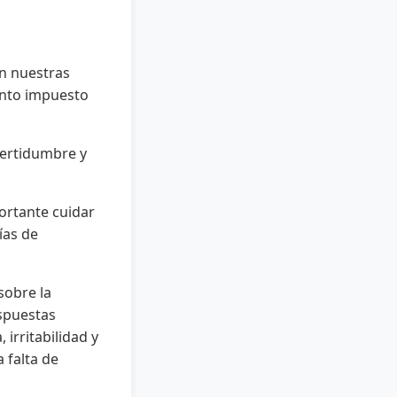
n nuestras
ento impuesto
certidumbre y
ortante cuidar
ías de
sobre la
espuestas
 irritabilidad y
 falta de