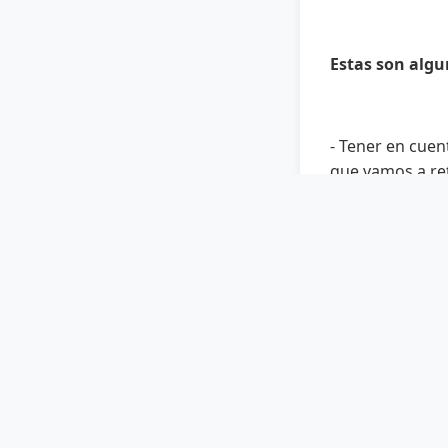
Estas son algu
- Tener en cuen
que vamos a re
-
No asociar el 
COVID-19 es una
-
No tener miedo
Dese tiempo par
-
Puede tomar e
solidaridad y e
mayores que lo
-
Cuidarse a us