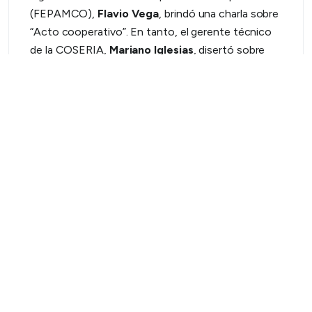
(FEPAMCO),
Flavio Vega
, brindó una charla sobre
“Acto cooperativo”. En tanto, el gerente técnico
de la COSERIA,
Mariano Iglesias
, disertó sobre
“Energías renovables”.
En el marco de los festejos, la entidad firmó un
convenio con la UNLPam para el dictado del curso
de “Introducción a la Economía Solidaria, las
organizaciones cooperativas”, a cargo de Gallo.
Asimismo, se entregaron los premios a los
ganadores del Concurso de Viñetas, organizado
por la cooperativa para concientizar sobre el uso
racional del agua, en el que participaron alumnos de
las distintas instituciones educativas de la
localidad. “Este aniversario lo celebramos bajo el
lema ‘Unirse es un comienzo, seguir juntos es un
progreso, trabajar juntos es un éxito’ ”, dijo en el