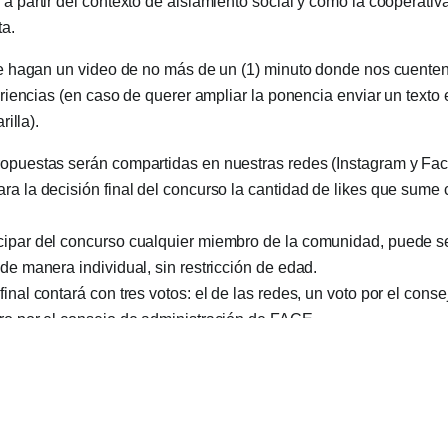
 a partir del contexto de aislamiento social y como la cooperati
ta.
 hagan un video de no más de un (1) minuto donde nos cuente
iencias (en caso de querer ampliar la ponencia enviar un texto 
illa).
ropuestas serán compartidas en nuestras redes (Instagram y Fa
ra la decisión final del concurso la cantidad de likes que sume
.
cipar del concurso cualquier miembro de la comunidad, puede se
 de manera individual, sin restricción de edad.
final contará con tres votos: el de las redes, un voto por el cons
tro por el consejo de administración de FACE.
ite de presentación se extiende hasta el 15 de agosto.
 Mochila con cargador solar.