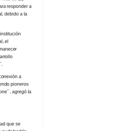
para responder a
l, debido a la
institución
l, el
rmanecer
arrollo
´.
 conexión a
iendo pioneros
one´´, agregó la
dad que se