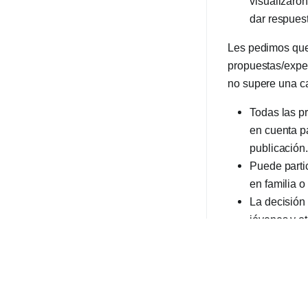
visualizaron
dar respues
Les pedimos que
propuestas/exper
no supere una car
Todas las p
en cuenta pa
publicación
Puede parti
en familia o
La decisión 
jóvenes y o
La fecha lím
Premios
Primer premio: 1