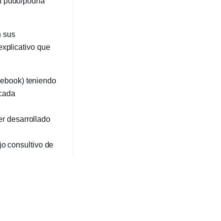
va pudo/podría
n sus
explicativo que
cebook) teniendo
 cada
r desarrollado
ejo consultivo de