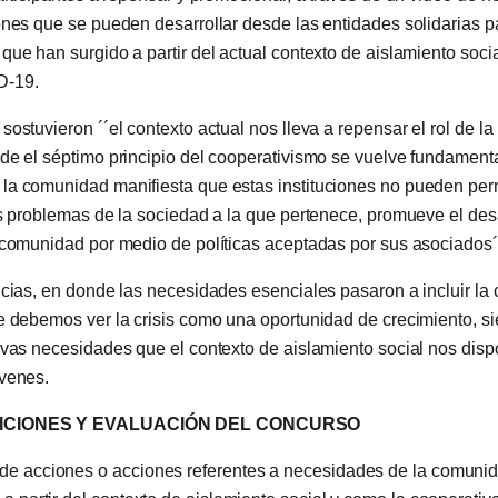
ones que se pueden desarrollar desde las entidades solidarias 
que han surgido a partir del actual contexto de aislamiento socia
D-19.
ostuvieron ´´el contexto actual nos lleva a repensar el rol de la 
de el séptimo principio del cooperativismo se vuelve fundamenta
la comunidad manifiesta que estas instituciones no pueden pe
os problemas de la sociedad a la que pertenece, promueve el des
 comunidad por medio de políticas aceptadas por sus asociados´
ncias, en donde las necesidades esenciales pasaron a incluir la
e debemos ver la crisis como una oportunidad de crecimiento, s
evas necesidades que el contexto de aislamiento social nos disp
óvenes.
ICIONES Y EVALUACIÓN DEL CONCURSO
de acciones o acciones referentes a necesidades de la comuni