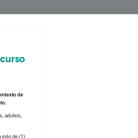
ncurso
contexto de
to.
, adultos,
o más de (1)