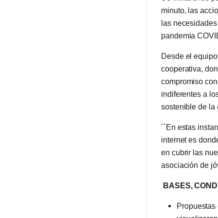
minuto, las acci
las necesidades 
pandemia COVI
Desde el equipo s
cooperativa, don
compromiso con 
indiferentes a l
sostenible de la
´´En estas insta
internet es dond
en cubrir las nu
asociación de j
BASES, COND
Propuestas 