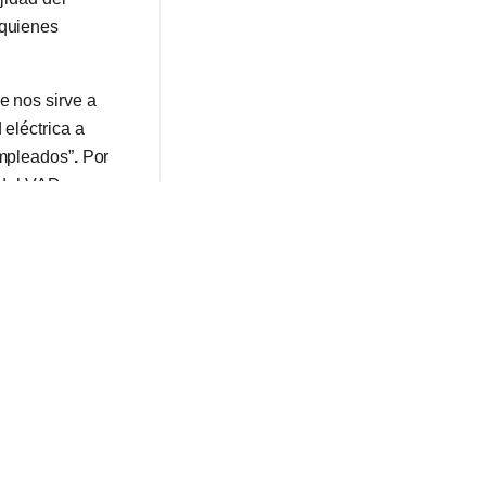
 quienes
e nos sirve a
 eléctrica a
empleados”
.
Por
n del VAD sea
e todo se ha
rar el servicio,
controla que las
da provincia y
nemos que