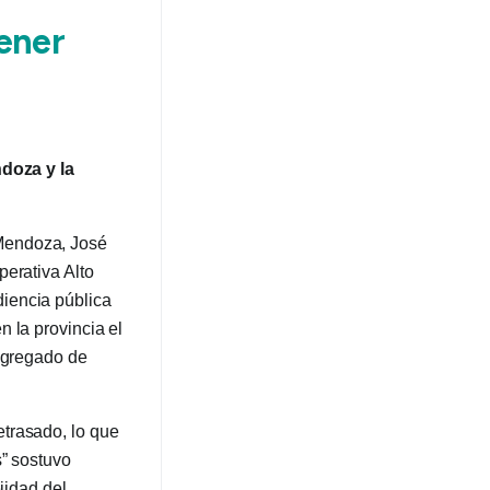
ener
ndoza y la
 Mendoza, José
perativa Alto
iencia pública
 la provincia el
 Agregado de
trasado, lo que
s” sostuvo
jidad del