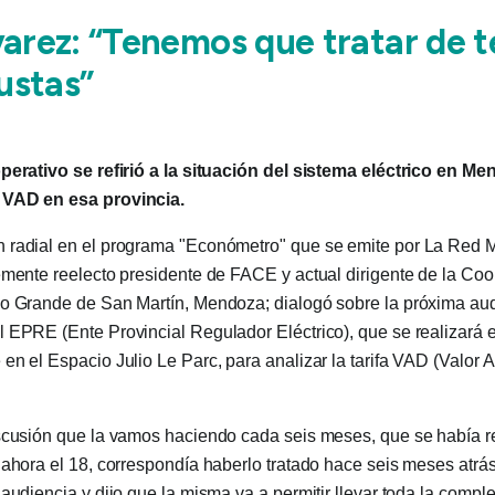
varez: “Tenemos que tratar de t
justas”
perativo se refirió a la situación del sistema eléctrico en Me
 VAD en esa provincia.
 radial en el programa "Económetro" que se emite por La Red
emente reelecto presidente de FACE y actual dirigente de la Coo
bo Grande de San Martín, Mendoza; dialogó sobre la próxima aud
 EPRE (Ente Provincial Regulador Eléctrico), que se realizará en
en el Espacio Julio Le Parc, para analizar la tarifa VAD (Valor
scusión que la vamos haciendo cada seis meses, que se había re
 ahora el 18, correspondía haberlo tratado hace seis meses atrá
audiencia y dijo que la misma va a permitir llevar toda la comple