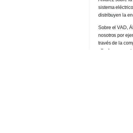
sistema eléctric
distribuyen la en
Sobre el VAD, Ál
nosotros por ejem
través de la com
ello, la propuest
coincidente con l
Sistema eléctr
“Con los demás 
logrado mantener
nuestras líneas 
cooperativas cum
Álvarez sostuvo 
sus distribuidor