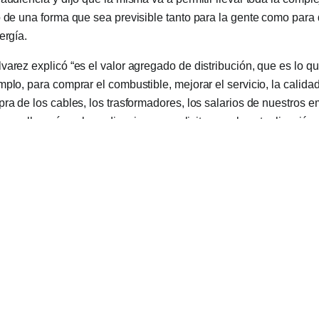
o de una forma que sea previsible tanto para la gente como para
ergía.
varez explicó “es el valor agregado de distribución, que es lo qu
plo, para comprar el combustible, mejorar el servicio, la calidad
pra de los cables, los trasformadores, los salarios de nuestros 
a que llevarán a la audiencia, va a solicitar que la actualizació
a variación semestral de la inflación.
ico en Mendoza
cooperativistas vemos que en la provincia de Mendoza dentro d
 un muy buen equilibrio, que nos permite de alguna manera mejo
eléctricas”, mencionó Álvarez y agregó que se debe al Ente que 
plan con su función de distribuir y con sus planes de obra.
que el desafío a nivel cooperativo nacional es igualar, ya que ca
as tienen una realidad y problemáticas diferentes. “Nosotros te