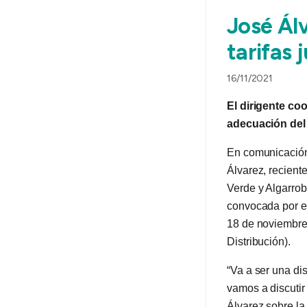
José Ál
tarifas 
16/11/2021
El dirigente coo
adecuación del
En comunicación
Álvarez, recient
Verde y Algarro
convocada por el
18 de noviembre 
Distribución).
“Va a ser una di
vamos a discutir
Álvarez sobre la 