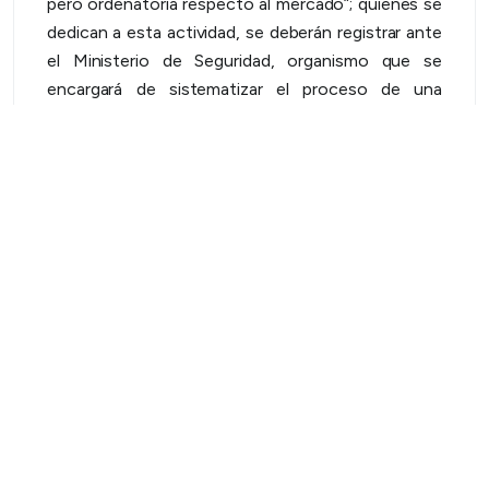
pero ordenatoria respecto al mercado”; quienes se
dedican a esta actividad, se deberán registrar ante
el Ministerio de Seguridad, organismo que se
encargará de sistematizar el proceso de una
manera sencilla, logrando un abordaje más integral.
“Quienes no cumplan con la norma, se les aplicarán
severas sanciones” sentenció.
Una modalidad delictiva en auge
En el 2021 se registró el pico máximo de robos
siendo los departamentos de Lavalle, Maipú y
Tunuyán los más afectados.
El Este mendocino también es una de las zonas
más afectadas,
José Álvarez, quien preside
FACE y la Cooperativa Alto Verde y Algarrobo