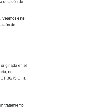
a decisión de
”
. Veamos este
ración de
 originada en el
aria, no
CCT 36/75 O., a
n tratamiento