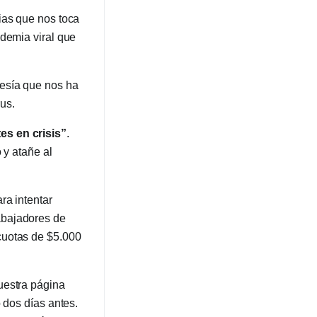
ias que nos toca
ndemia viral que
avesía que nos ha
us.
es en crisis”
.
 y atañe al
ra intentar
abajadores de
cuotas de $5.000
uestra página
 dos días antes.