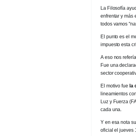
La Filosofía ayu
enfrentar y más 
todos vamos “na
El punto es el 
impuesto esta cr
A eso nos refer
Fue una declarac
sector cooperati
El motivo fue
la
lineamientos co
Luz y Fuerza (FA
cada una.
Y en esa nota su
oficial el jueve