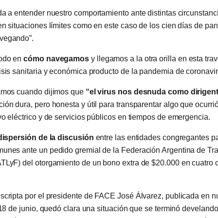
da a entender nuestro comportamiento ante distintas circunstanc
en situaciones límites como en este caso de los cien días de pa
vegando”.
modo en
cómo navegamos
y llegamos a la otra orilla en esta tr
isis sanitaria y económica producto de la pandemia de coronavir
íamos cuando dijimos que
“el virus nos desnuda como dirigent
ión dura, pero honesta y útil para transparentar algo que ocurrió
vo eléctrico y de servicios públicos en tiempos de emergencia.
 dispersión de la discusión
entre las entidades congregantes pa
munes ante un pedido gremial de la Federación Argentina de Tr
TLyF) del otorgamiento de un bono extra de $20.000 en cuatro 
scripta por el presidente de FACE José Álvarez, publicada en n
s 18 de junio, quedó clara una situación que se terminó develando