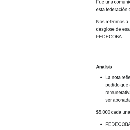
Fue una comunic
esta federación 
Nos referimos a 
desglose de esa
FEDECOBA.
Análisis
La nota refi
pedido que 
remunerativ
ser abonada
$5.000 cada una
FEDECOBA le