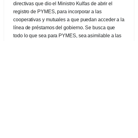
directivas que dio el Ministro Kulfas de abrir el
registro de PYMES, para incorporar a las
cooperativas y mutuales a que puedan acceder a la
línea de préstamos del gobierno. Se busca que
todo lo que sea para PYMES, sea asimilable a las
entidades de la economía social.
Además, el Inaes está trabajando en un trámite
exprés para que en no más de un mes, se le
otorgue el registro a las entidades que soliciten la
personería y puedan reinsertarse en la economía
formal.
Siguiendo las inquietudes de los diputados, el
titular del Inaes sostuvo que, por su gestión ante el
Ministerio de Trabajo, las cooperativas y mutuales
podrán acceder al programa Repro y a la Línea 1.
Confirmó que 300 cooperativas ya solicitaron