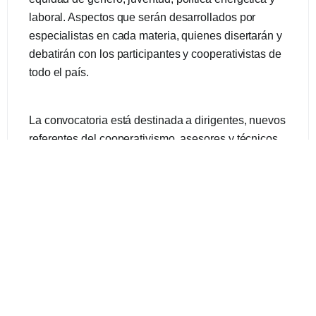
laboral. Aspectos que serán desarrollados por
especialistas en cada materia, quienes disertarán y
debatirán con los participantes y cooperativistas de
todo el país.
La convocatoria está destinada a dirigentes, nuevos
referentes del cooperativismo, asesores y técnicos
de las cooperativas asociadas. Además, se contará
con la presencia de destacadas autoridades
provinciales y nacionales.
La actividad es abierta y gratuita. Quienes deseen
participar deben pre-acreditarse a través del
siguiente enlace:
https://www.eventbrite.com.ar/e/xx-
congreso-nacional-de-face-17-y-1811-invita-
cooperativa-calf-tickets-444012662827